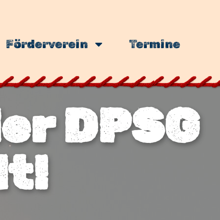
Förderverein
Termine
der DPSG
t!