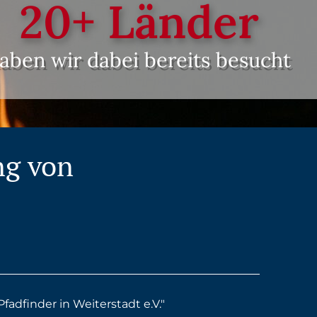
20
+ Länder
aben wir dabei bereits besucht
ng von
fadfinder in Weiterstadt e.V."