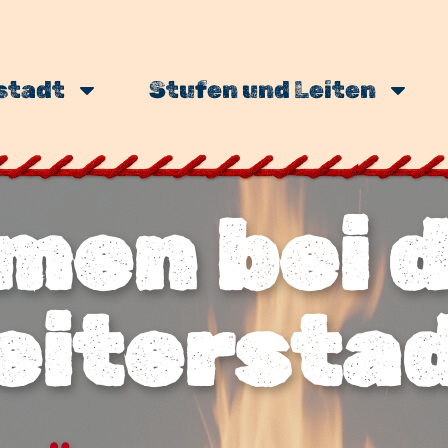
stadt
Stufen und Leiten
men bei 
eiterstad