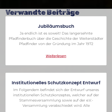
Verwandte Beiträge
Jubiläumsbuch
Ja endlich ist es soweit! Das langersehnte
Pfadfinderbuch über die Geschichte der Weiterstädter
Pfadfinder von der Gründung im Jahr 1972
Weiterlesen
Institutionelles Schutzkonzept Entwurf
Im Folgendem befindet sich der Entwurf unseres
institutionellen Schutzkonzeptes, welcher auf der
Stammesversammlung sowie auf der e.V.-
Versammlung verabschiedet wird. Alle