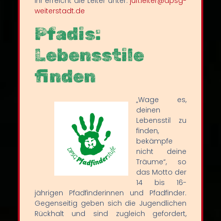
Ihr erreicht die Leiter unter:
jufi.leiter@dpsg-
weiterstadt.de
Pfadis:
Lebensstile
finden
„Wage es,
deinen
Lebensstil zu
finden,
bekämpfe
nicht deine
Träume“, so
das Motto der
14 bis 16-
jährigen Pfadfinderinnen und Pfadfinder.
Gegenseitig geben sich die Jugendlichen
Rückhalt und sind zugleich gefordert,