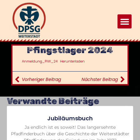
Pfingstlager 2024
Anmeldung_PiW_24
Herunterladen
Vorheriger Beitrag
Nächster Beitrag
Verwandte Beiträge
Jubiläumsbuch
Ja endlich ist es soweit! Das langersehnte
Pfadfinderbuch über die Geschichte der Weiterstädter