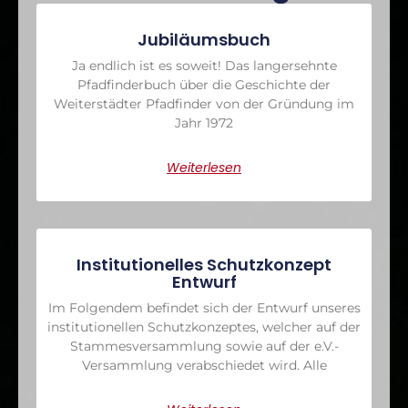
Jubiläumsbuch
Ja endlich ist es soweit! Das langersehnte
Pfadfinderbuch über die Geschichte der
Weiterstädter Pfadfinder von der Gründung im
Jahr 1972
Weiterlesen
Institutionelles Schutzkonzept
Entwurf
Im Folgendem befindet sich der Entwurf unseres
institutionellen Schutzkonzeptes, welcher auf der
Stammesversammlung sowie auf der e.V.-
Versammlung verabschiedet wird. Alle