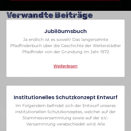
Verwandte Beiträge
Jubiläumsbuch
Ja endlich ist es soweit! Das langersehnte
Pfadfinderbuch über die Geschichte der Weiterstädter
Pfadfinder von der Gründung im Jahr 1972
Weiterlesen
Institutionelles Schutzkonzept Entwurf
Im Folgendem befindet sich der Entwurf unseres
institutionellen Schutzkonzeptes, welcher auf der
Stammesversammlung sowie auf der e.V.-
Versammlung verabschiedet wird. Alle